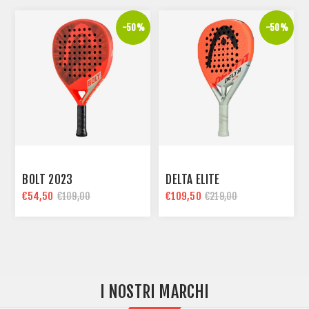
%
-50%
-50%
BOLT 2023
DELTA ELITE
€54,50
€109,50
€109,00
€219,00
I NOSTRI MARCHI