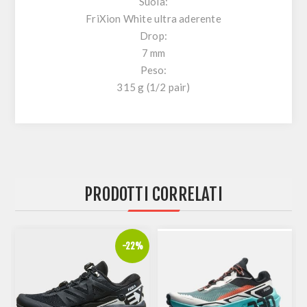
Suola:
FriXion White ultra aderente
Drop:
7 mm
Peso:
315 g (1/2 pair)
PRODOTTI CORRELATI
%
-22%