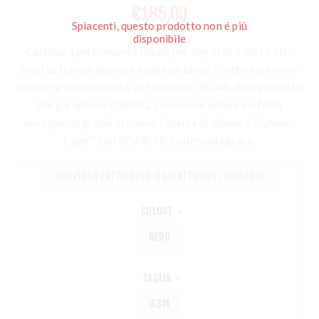
€185,00
Spiacenti, questo prodotto non é più
disponibile
Calzatura performance ideale per skyraces e corse off-
road su terreni tecnici a medie distanze. Frutto del lavoro
di ricerca e sviluppo tra La Sportiva e BOA®, è un prodotto
che garantisce stabilità, precisione ed una perfetta
avvolgenza grazie al nuovo sistema di chiusura Dynamic
Cage™ con BOA® Fit System integrato.
SELEZIONA L'ATTRIBUTO O GLI ATTRIBUTI RICHIESTI
COLORE
*
NERO
TAGLIA
*
43M