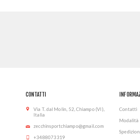
CONTATTI
INFORMA
Via T. dal Molin, 52, Chiampo (VI),
Contatti
Italia
Modalità 
zecchinsportchiampo@gmail.com
Spedizion
+3488073319