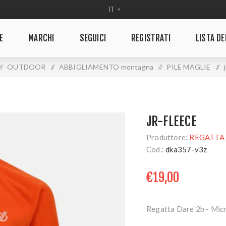
E
MARCHI
SEGUICI
REGISTRATI
LISTA DE
/
OUTDOOR
/
ABBIGLIAMENTO montagna
/
PILE MAGLIE
/
JR-FLEECE
Produttore:
REGATTA 
Cod.:
dka357-v3z
€19,00
Regatta Dare 2b - Micr