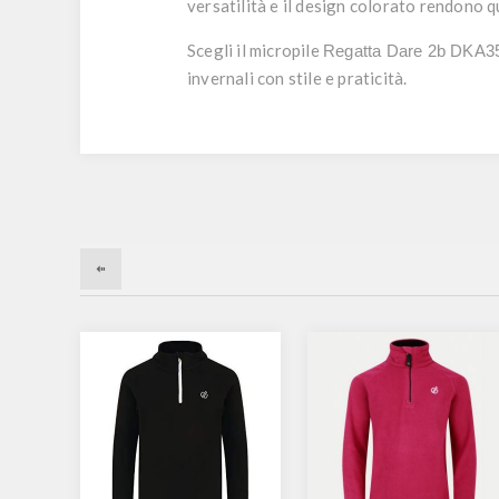
versatilità e il design colorato rendono q
Scegli il micropile
Regatta Dare 2b DKA3
invernali con stile e praticità.
-10%