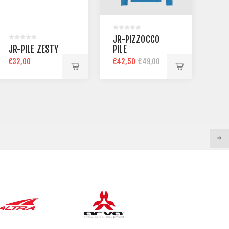
M-
JR-PIZZOCCO
PO
JR-PILE ZESTY
PILE
€14
€32,00
€42,50
€49,00
€1