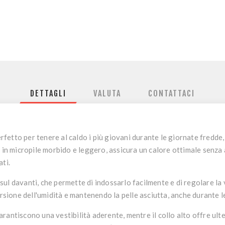
DETTAGLI
VALUTA
CONTATTACI
erfetto per tenere al caldo i più giovani durante le giornate fredde, 
o in micropile morbido e leggero, assicura un calore ottimale senz
ti.
ul davanti, che permette di indossarlo facilmente e di regolare la 
ersione dell'umidità e mantenendo la pelle asciutta, anche durante le
 garantiscono una vestibilità aderente, mentre il collo alto offre ul