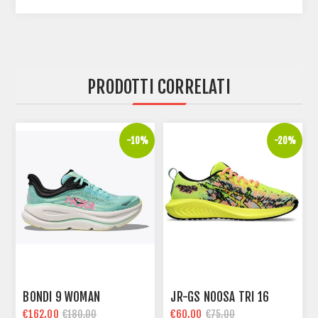
PRODOTTI CORRELATI
%
-10%
-20%
BONDI 9 WOMAN
JR-GS NOOSA TRI 16
€162,00
€60,00
€180,00
€75,00