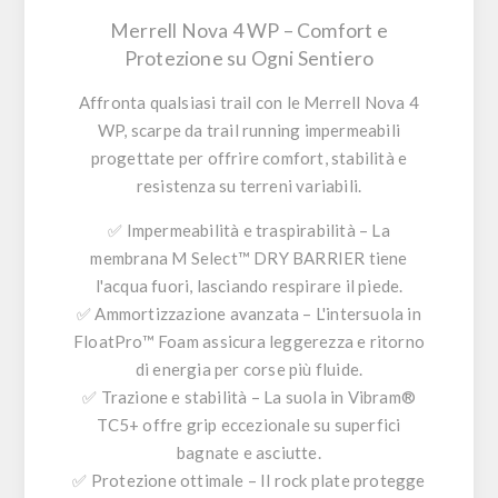
Merrell Nova 4 WP – Comfort e
Protezione su Ogni Sentiero
Affronta qualsiasi trail con le
Merrell Nova 4
WP
, scarpe da trail running impermeabili
progettate per offrire comfort, stabilità e
resistenza su terreni variabili.
✅
Impermeabilità e traspirabilità
– La
membrana
M Select™ DRY BARRIER
tiene
l'acqua fuori, lasciando respirare il piede.
✅
Ammortizzazione avanzata
– L'intersuola in
FloatPro™ Foam
assicura leggerezza e ritorno
di energia per corse più fluide.
✅
Trazione e stabilità
– La suola in
Vibram®
TC5+
offre grip eccezionale su superfici
bagnate e asciutte.
✅
Protezione ottimale
– Il
rock plate
protegge