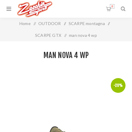
0
Home
/
OUTDOOR
/
SCARPE montagna
/
SCARPE GTX
/
man nova 4 wp
MAN NOVA 4 WP
-20%