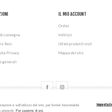
ZIONI
IL MIO ACCOUNT
Ordini
di consegna
Indirizzi
i e Resi
Ultimi prodotti visti
ulla Privacy
Mappa del sito
i generali
t © 2026 ZecchinSport. Tutti i diritti riservati | P.iva e C.F. 01
Impostazio
azioni e sull'utilizzo del sito, per fornire funzionalità
à presenti.
Per saperne di più
Powered by
nopCommerce
Credits:
vulcanoteam.it