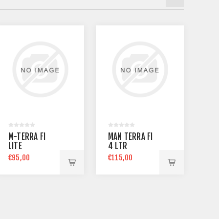
M-TERRA FI
MAN TERRA FI
MA
LITE
4 LTR
5 L
€95,00
€115,00
€11