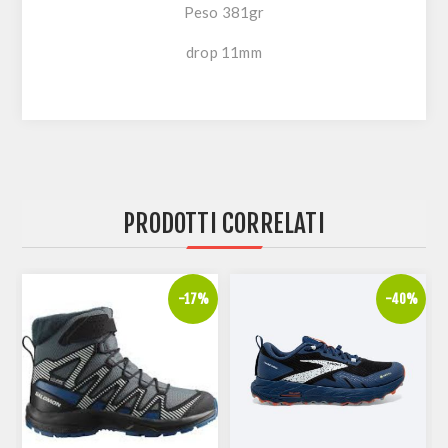
Peso 381gr
drop 11mm
PRODOTTI CORRELATI
%
-17%
-40%