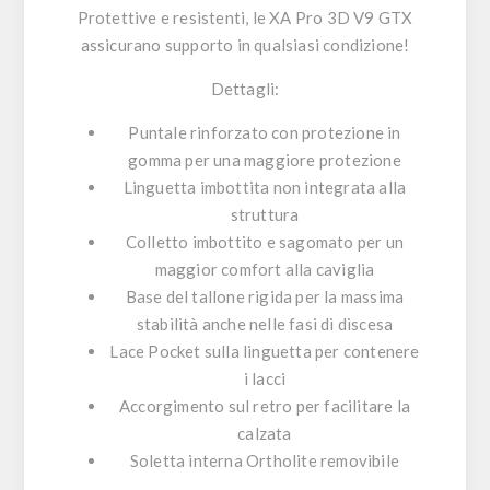
Protettive e resistenti, le XA Pro 3D V9 GTX
assicurano supporto in qualsiasi condizione!
Dettagli:
Puntale rinforzato con protezione in
gomma per una maggiore protezione
Linguetta imbottita non integrata alla
struttura
Colletto imbottito e sagomato per un
maggior comfort alla caviglia
Base del tallone rigida per la massima
stabilità anche nelle fasi di discesa
Lace Pocket sulla linguetta per contenere
i lacci
Accorgimento sul retro per facilitare la
calzata
Soletta interna Ortholite removibile