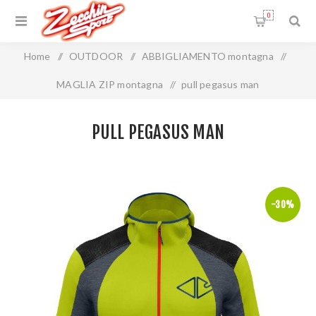
0
Home
/
OUTDOOR
/
ABBIGLIAMENTO montagna
/
MAGLIA ZIP montagna
/
pull pegasus man
PULL PEGASUS MAN
-30%