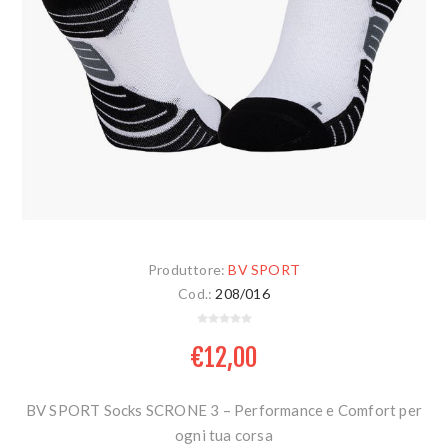
Produttore:
BV SPORT
Cod.:
208/016
€12,00
BV SPORT Socks SCRONE 3 – Performance e Comfort per
ogni tua corsa