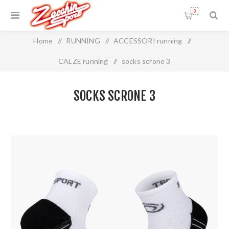
0
Home
/
RUNNING
/
ACCESSORI running
/
CALZE running
/
socks scrone 3
SOCKS SCRONE 3