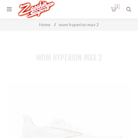
0
Home
/
wom hyperion max 2
WOM HYPERION MAX 2