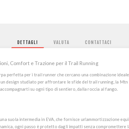
DETTAGLI
VALUTA
CONTATTACI
oni, Comfort e Trazione per il Trail Running
rpa perfetta per i trail runner che cercano una combinazione ideal
n un design studiato per affrontare le sfide del trail running, la Mt
accompagnarti su ogni tipo di sentiero, dalla roccia al fango.
 una
suola intermedia in EVA
, che fornisce un'ammortizzazione equil
amica, ogni passo è protetto dagli impatti senza compromettere la