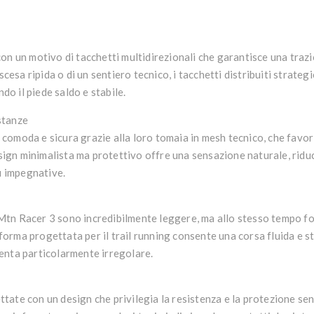
con un
motivo di tacchetti multidirezionali
che garantisce una trazi
scesa ripida o di un sentiero tecnico, i tacchetti distribuiti strateg
o il piede saldo e stabile.
stanze
 comoda e sicura grazie alla loro
tomaia in mesh tecnico
, che favor
esign minimalista ma protettivo offre una sensazione naturale, ridu
ù impegnative.
Mtn Racer 3
sono incredibilmente leggere, ma allo stesso tempo for
a forma progettata per il trail running consente una corsa fluida e 
enta particolarmente irregolare.
tate con un design che privilegia la resistenza e la protezione se