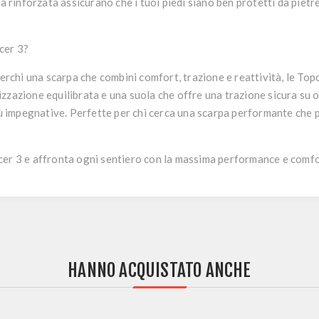
a rinforzata assicurano che i tuoi piedi siano ben protetti da pietre,
cer 3?
cerchi una scarpa che combini comfort, trazione e reattività, le
Topo
zzazione equilibrata e una suola che offre una trazione sicura su og
impegnative. Perfette per chi cerca una scarpa performante che p
cer 3 e affronta ogni sentiero con la massima performance e comfo
HANNO ACQUISTATO ANCHE