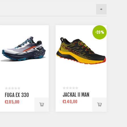
-20%
KI
JACKAL II MAN
UL
FUGA EX 330
€140,00
€13
€185,00
€175,00
€1