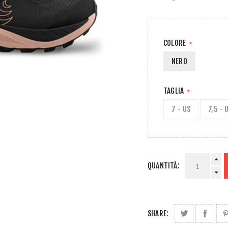
COLORE
*
NERO
TAGLIA
*
7 - US
7,5 - 
QUANTITÀ:
SHARE: