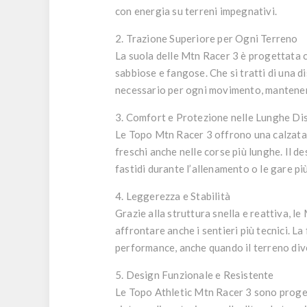
con energia su terreni impegnativi.
2. Trazione Superiore per Ogni Terreno
La suola delle
Mtn Racer 3
è progettata 
sabbiose e fangose. Che si tratti di una di
necessario per ogni movimento, mantenend
3. Comfort e Protezione nelle Lunghe Di
Le
Topo Mtn Racer 3
offrono una calzata
freschi anche nelle corse più lunghe. Il d
fastidi durante l’allenamento o le gare pi
4. Leggerezza e Stabilità
Grazie alla
struttura snella e reattiva
, le
affrontare anche i sentieri più tecnici. L
performance, anche quando il terreno div
5. Design Funzionale e Resistente
Le
Topo Athletic Mtn Racer 3
sono proget