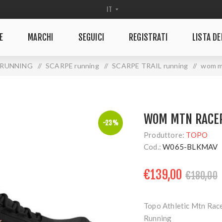
E
MARCHI
SEGUICI
REGISTRATI
LISTA DE
RUNNING
/
SCARPE running
/
SCARPE TRAIL running
/
wom m
WOM MTN RACE
-23%
Produttore:
TOPO
Cod.:
W065-BLKMAV
€139,00
€180,00
Topo Athletic Mtn Racer
Running